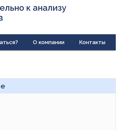
льно к анализу
в
аться?
О компании
Контакты
ие