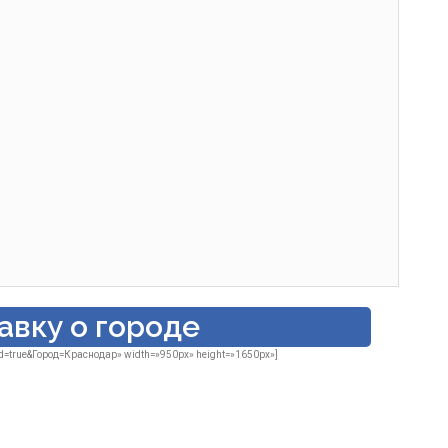
авку о городе
ed=true&Гоpод=Краснодар» width=»950px» height=»1650px»]