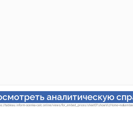
осмотреть аналитическую спр
s://tableau.inform-ocenka-calc.online/views/for_embed_prices/sheet0?:showVizHome=no&:emb