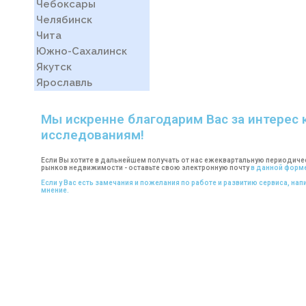
Чебоксары
Челябинск
Чита
Южно-Сахалинск
Якутск
Ярославль
Мы искренне благодарим Вас за интерес 
исследованиям!
Если Вы хотите в дальнейшем получать от нас ежеквартальную периоди
рынков недвижимости - оставьте свою электронную почту
в данной форме
Если у Вас есть замечания и пожелания по работе и развитию сервиса, на
мнение.