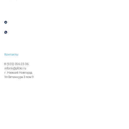
Политика обработки персональных данных
Контакты
8 (920) 056-23-36
inform@pfcko.ru
г. Нижний Новгород
Ул Бетанкура 3 пом 9