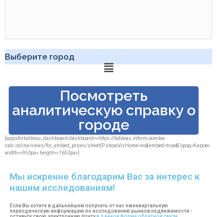
Выберите город
Посмотреть
аналитическую справку о
городе
[appsfortableau_dashboard dashboard=»https://tableau.inform-ocenka-
calc.online/views/for_embed_prices/sheet0?:showVizHome=no&:embed=true&Гоpод=Киров»
width=»950px» height=»1650px»]
Мы искренне благодарим Вас за интерес к
нашим исследованиям!
Если Вы хотите в дальнейшем получать от нас ежеквартальную
периодическую информацию по исследованию рынков недвижимости -
оставьте свою электронную почту
в данной форме обратной связи.