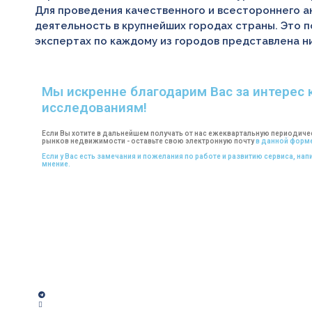
Для проведения качественного и всестороннего 
деятельность в крупнейших городах страны. Это 
экспертах по каждому из городов представлена н
Мы искренне благодарим Вас за интерес 
исследованиям!
Если Вы хотите в дальнейшем получать от нас ежеквартальную периоди
рынков недвижимости - оставьте свою электронную почту
в данной форме
Если у Вас есть замечания и пожелания по работе и развитию сервиса, на
мнение.