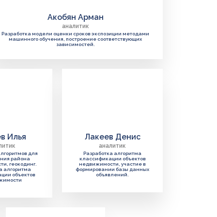
Акобян Арман
аналитик
Разработка модели оценки сроков экспозиции методами
машинного обучения, построение соответствующих
зависимостей.
в Илья
Лакеев Денис
литик
аналитик
алгоритмов для
Разработка алгоритма
ния района
классификации объектов
и, геокодинг.
недвижимости, участие в
а алгоритма
формировании базы данных
ции объектов
объявлений.
жимости