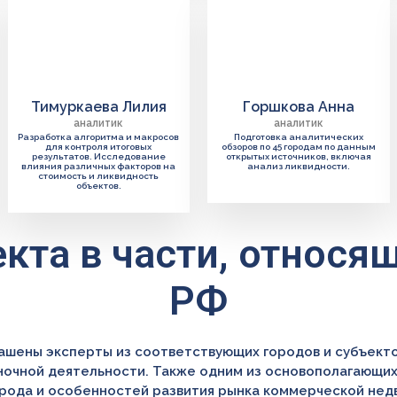
Тимуркаева Лилия
Горшкова Анна
аналитик
аналитик
Разработка алгоритма и макросов
Подготовка аналитических
для контроля итоговых
обзоров по 45 городам по данным
результатов. Исследование
открытых источников, включая
влияния различных факторов на
анализ ликвидности.
стоимость и ликвидность
объектов.
кта в части, относя
РФ
лашены эксперты из соответствующих городов и субъект
ночной деятельности. Также одним из основополагающих
рода и особенностей развития рынка коммерческой не