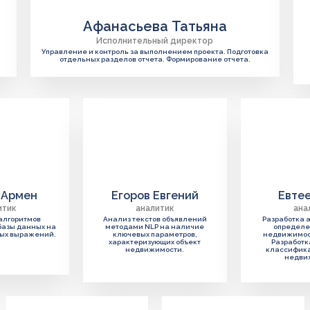
Афанасьева Татьяна
Исполнительный директор
Управление и контроль за выполнением проекта. Подготовка
отдельных разделов отчета. Формирование отчета.
 Армен
Егоров Евгений
Евтее
итик
аналитик
ана
алгоритмов
Анализ текстов объявлений
Разработка 
базы данных на
методами NLP на наличие
определе
ных выражений.
ключевых параметров,
недвижимост
характеризующих объект
Разработк
недвижимости.
классифика
недви