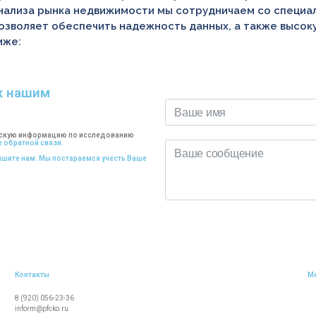
анализа рынка недвижимости мы сотрудничаем со специ
позволяет обеспечить надежность данных, а также высок
иже:
к нашим
ческую информацию по исследованию
 обратной связи.
пишите нам. Мы постараемся учесть Ваше
Контакты
М
8 (920) 056-23-36
inform@pfcko.ru