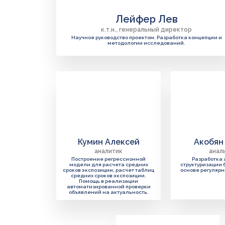
Лейфер Лев
к.т.н., генеральный директор
Научное руководство проектом. Разработка концепции и
методологии исследований.‌‌‍‍
Кумин Алексей
Акобян
аналитик
анал
Построение регрессионной
Разработка 
модели для расчета средних
структуризации 
сроков экспозиции, расчет таблиц
основе регуляр
средних сроков экспозиции.
Помощь в реализации
автоматизированной проверки
объявлений на актуальность.